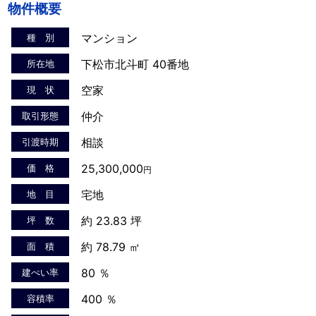
物件概要
マンション
種 別
下松市北斗町 40番地
所在地
空家
現 状
仲介
取引形態
相談
引渡時期
25,300,000
価 格
円
宅地
地 目
約 23.83 坪
坪 数
約 78.79 ㎡
面 積
80 ％
建ぺい率
400 ％
容積率