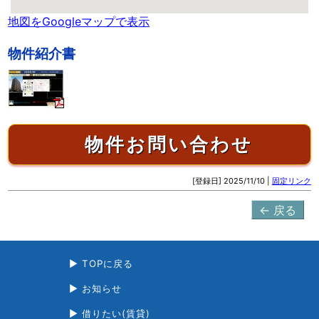
地図をGoogleマップで表示
物件紹介書
[登録日] 2025/11/10 |
固定リンク
← 戻る
TOPに戻る
お知らせ
借りたい(賃貸)