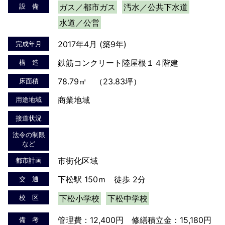
設 備
ガス／都市ガス
汚水／公共下水道
水道／公営
2017年4月 (築9年)
完成年月
鉄筋コンクリート陸屋根１４階建
構 造
78.79㎡ （23.83坪）
床面積
商業地域
用途地域
接道状況
法令の制限
など
市街化区域
都市計画
下松駅 150ｍ 徒歩 2分
交 通
校 区
下松小学校
下松中学校
管理費：12,400円 修繕積立金：15,180円
備 考